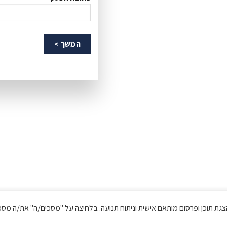
 לשיפור חוויית הגלישה, הצגת תוכן ופרסום מותאם אישית וניתוח תנועה. בלחיצה על "מסכים/ה" את/
כל הזכויות שמורות © בטר פור לס
מדיניות פרטיות ותנאי שימוש
||
הצהרת נגישות