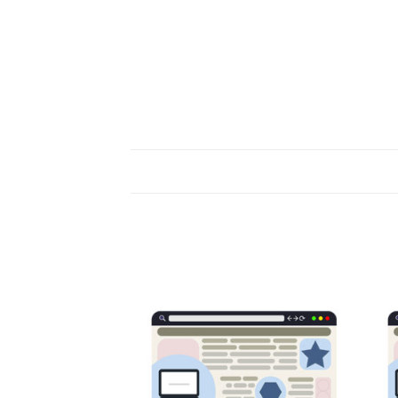
ור
שמור