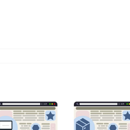
שמור
שמ