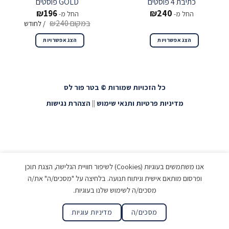
כתיבת 4 פוסטים
GOLD פוסטים
₪
196
₪
240
החל מ-
החל מ-
₪
240
/ לחודש
הצג אפשרויות
הצג אפשרויות
כל הזכויות שמורות © בטר פור לס
מדיניות פרטיות ותנאי שימוש
||
הצהרת נגישות
אנו משתמשים בעוגיות (Cookies) לשיפור חוויית הגלישה, הצגת תוכן
ופרסום מותאם אישית וניתוח תנועה. בלחיצה על "מסכים/ה" את/ה
מסכים/ה לשימוש שלנו בעוגיות.
מסכים/ה
מדיניות עוגיות