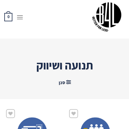
Ski
t
conten
0
תנועה ושיווק
סנן
שמור
שמור