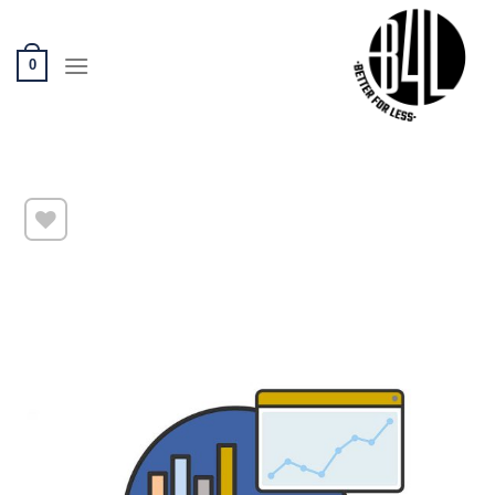
Ski
t
conten
0
שמור