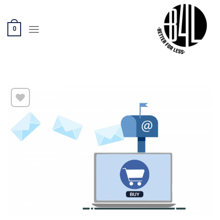
Ski
t
conten
0
שמור