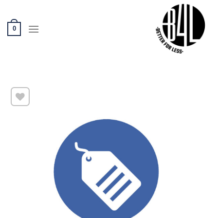
Ski
t
conten
0
שמור