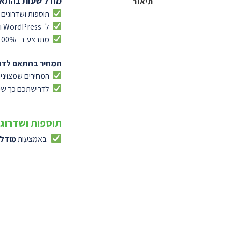
מודל שעות בהתא
תיאור
תוספות ושדרוגים
ל- WordPress ו- WooCommerce
מתבצע ב- 100% התאמה אישית
המחיר בהתאם לדר
המחירים שמצוינים
לדרישתכם כך שיית
תוספות ושדרוג
באמצעות
מודל 