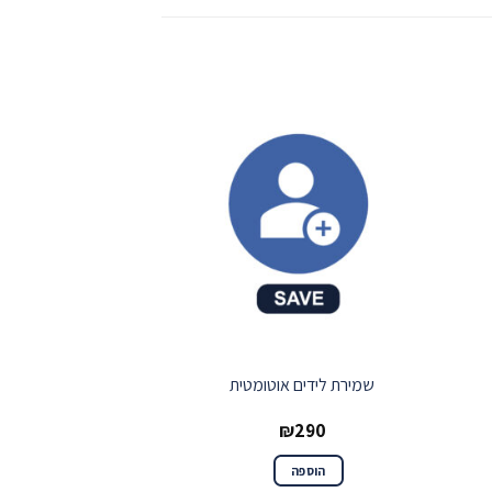
ור
שמור
שמירת לידים אוטומטית
Custom מוצרים קשורים
₪
290
₪
290
הוספה
הוספה