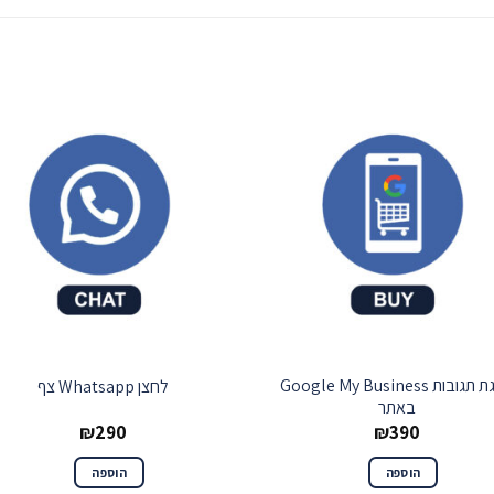
שמור
שמ
הצגת תגובות Google My Business
לחצן Whatsapp צף
באתר
₪
290
₪
390
הוספה
הוספה