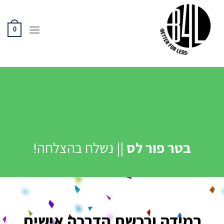
Ski
t
conten
0
בטר פור לס
|| נשלח בהצלחה!
במידה ורכשת הדרכה אישית