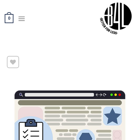
Ski
t
conten
0
שמור