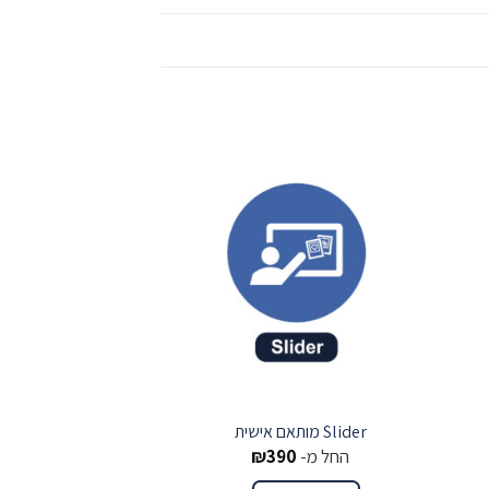
ור
שמור
Slider מותאם אישית
מבצעי SALE מוצר במתנה
החל מ-
390
₪
290
₪