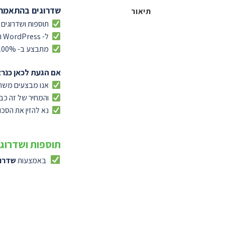
שדרוגים בהתאמה
תיאור
תוספות ושדרוגים
ל- WordPress ו- WooCommerce
מתבצע ב- 100% התאמה אישית
אם הגעת לכאן כנרא
אנו מבצעים משהו
והמחיר של זה כבר
נא להזין את הסכו
תוספות ושדרוגי
באמצעות
שדרוג