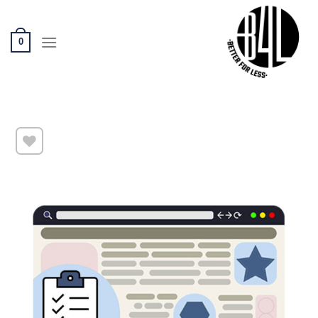
Ski
t
conten
0
שמור