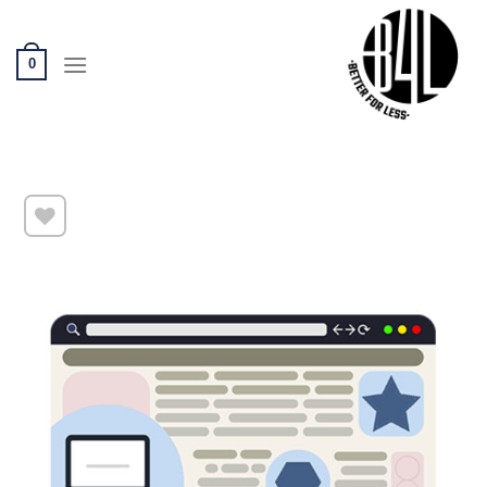
Ski
t
conten
0
שמור