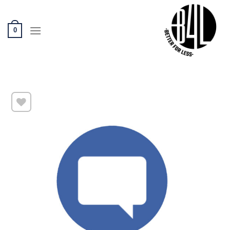
Ski
t
conten
0
שמור