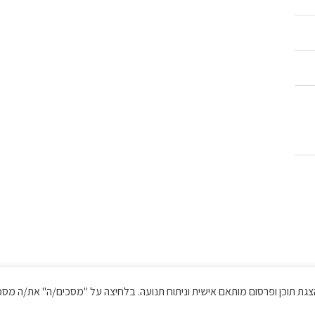
 לשיפור חוויית הגלישה, הצגת תוכן ופרסום מותאם אישית וניתוח תנועה. בלחיצה על "מסכים/ה" את/
כל הזכויות שמורות © בטר פור לס
מדיניות פרטיות ותנאי שימוש
||
הצהרת נגישות