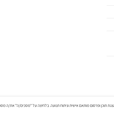
 לשיפור חוויית הגלישה, הצגת תוכן ופרסום מותאם אישית וניתוח תנועה. בלחיצה על "מסכים/ה" את/
כל הזכויות שמורות © בטר פור לס
מדיניות פרטיות ותנאי שימוש
||
הצהרת נגישות