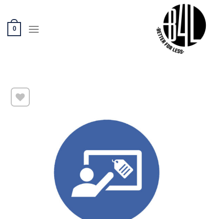
Ski
t
conten
0
שמור