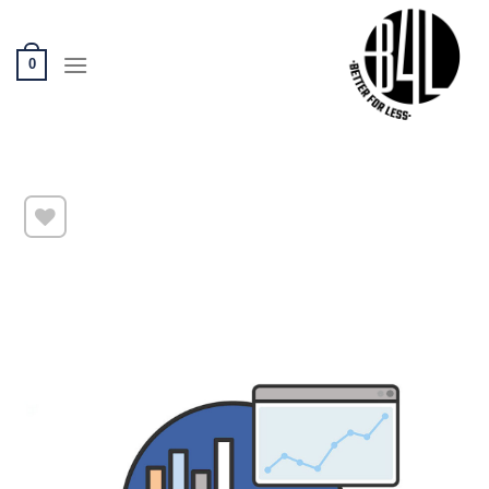
Ski
t
conten
0
שמור