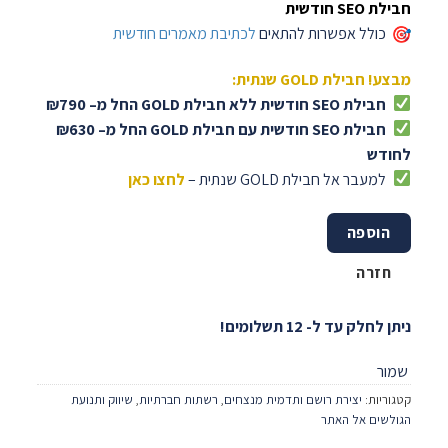
חבילת SEO חודשית
כולל אפשרות להתאים
לכתיבת מאמרים חודשית
מבצע! חבילת GOLD שנתית:
חבילת SEO חודשית ללא חבילת GOLD החל מ– ₪790
חבילת SEO חודשית עם חבילת GOLD החל מ– ₪630
לחודש
למעבר אל חבילת GOLD שנתית –
לחצו כאן
הוספה
חזרה
ניתן לחלק עד ל- 12 תשלומים!
שמור
קטגוריות:
יצירת רושם ותדמית מנצחים
,
רשתות חברתיות
,
שיווק ותנועת
הגולשים אל האתר