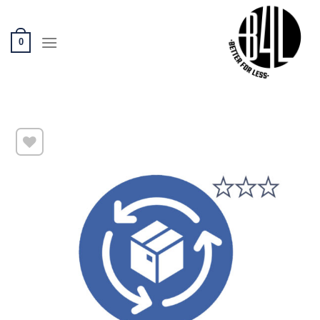
Ski
t
conten
0
שמור