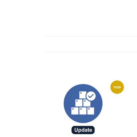
שנתי
ור
שמור