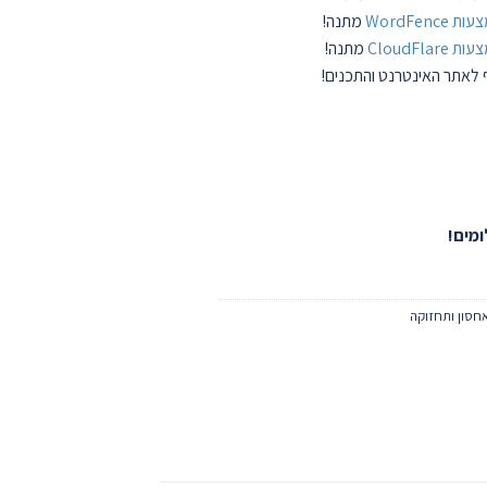
WordFe
מתנה!
CloudFl
מתנה!
ף לאתר האינטרנט והתכנים!
חסון ותחזוקה