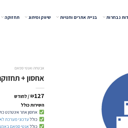
ות נבחרות
בניית אתרים וחנויות
שיווק ומיתוג
תחזוקה
שמור
אבטחה ואנטי ספאם
אחסון + תחזוק
127
₪
/ לחודש
השירות כולל
אחסון אתר אינטרנט כולל
כולל
עדכוני מערכת
לא
כולל
אנטי ספאם באמצעות TCHA