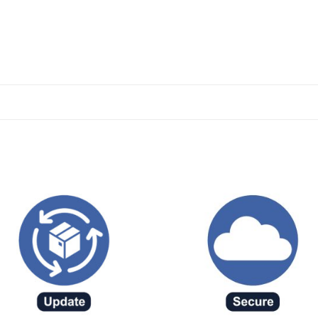
שמור
שמ