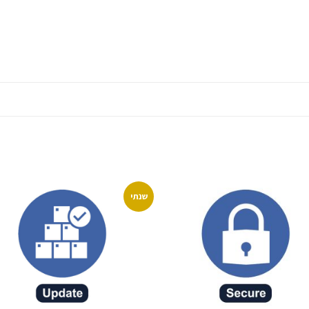
שנתי
שמור
שמ