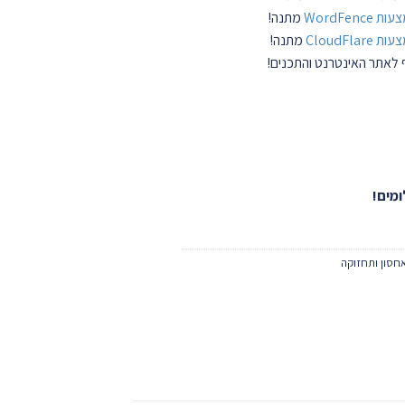
WordFe
מתנה!
CloudFl
מתנה!
ף לאתר האינטרנט והתכנים!
חסון ותחזוקה