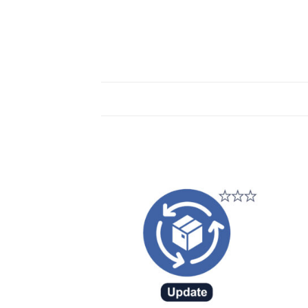
שנתי
ור
שמור